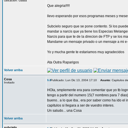
Ubicación: Galiza
Que alegria!!!!!
llevo esperando por esos programas meses y mese
Subcielo seguro que se pone contento. Si los puede
mandar a narcis que ya tiene los Especias Melange
Narcis para que te de la direcion de FTP y se los ma
Mandame un mensaje privado o un mensaje a mi e-m
Yo y mucha gente te estariamos muy agradecidos
Ata Outra Raparigos
Volver arriba
Cosa
Publicado: Lun Dic 13, 2004 17:10
Asunto
: Capitulos d
Invitado
HOla, smplemente era para comentar que yo tb logre 
tengo a partir del numero 15(7 nombres para 7 dias) y
bueno.. a lo que iba.. era por saber como ha ido el 
capitulos si llegara a ser de vuestro interes.
Un saludo... una Cosa
Volver arriba
subcielo