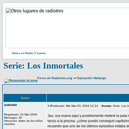
Ahora en Radio 3 suena:
Serie: Los Inmortales
Foros de Radiotres.org
->
Operación Melange
Autor
subcielo
Publicado: Mie Mar 03, 2004 12:24
Asunto
: Serie: Los 
Registrado: 03 Mar 2004
Jau, soy nuevo aquí y posiblemente meteré la pata r
Mensajes: 28
lanzo a la piscina: ¿cómo puedo conseguir capítul
Ubicación: limbo de los niños
muertos
recuerdo que uno de los últimos episodios estaba d