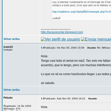
voy a intentar contestarte en el mensaje de Charl
vistazo a este
post
, si es que aún no lo habías vis
http://radiotres.org/r3/phpBB2/viewtopic.php?t
¡salud!
_________________
http://lunaceronte.blogspot.com
Volver arriba
icsm14
Publicado: Vie Nov 05, 2004 15:09
Asunto
: Re: MAlvas 
Invitado
Hola:
Tengo casi todo el serial en mp3. Tan solo me faltan
acuerdo), que lo tengo, pero con muchas interferenc
Lo que no sé es como hacéroslos llegar. Las redes 
un saludo.
Volver arriba
Peludo
Publicado: Sab Nov 06, 2004 19:22
Asunto
:
Registrado: 14 Dic 2003
Hola
Mensajes: 474