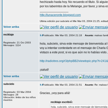
hechizado hasta hoy. No recuerdo el título. Si algui
por los laberintos de la Melange, por favor, y sirva 
_________________
http://lunaceronte.blogspot.com
Ultima edición por subcielo el Mie Mar 03, 2004 21:25, edita
Volver arriba
reciklaje
Publicado: Mie Mar 03, 2004 21:18
Asunto
: malvas fami
Registrado: 21 Oct 2003
hola, subcielo, sirva este mensaje de bienvenida al f
Mensajes: 1114
voy a intentar contestarte en el mensaje de Charla G
vistazo a este
post
, si es que aún no lo habías visto..
http://radiotres.org/r3/phpBB2/viewtopic.php?t=2
¡salud!
Volver arriba
subcielo
Publicado: Mie Mar 03, 2004 21:51
Asunto
: Re: malvas 
Registrado: 03 Mar 2004
Gracias, ¡voy para allá!
Mensajes: 28
Ubicación: limbo de los niños
muertos
reciklaje escribió:
hola, subcielo, sirva este mensaje de bienvenida a