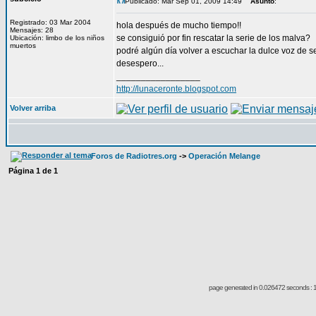
Publicado: Mar Sep 01, 2009 14:49
Asunto
:
Registrado: 03 Mar 2004
hola después de mucho tiempo!!
Mensajes: 28
se consiguió por fin rescatar la serie de los malva?
Ubicación: limbo de los niños
muertos
podré algún día volver a escuchar la dulce voz de 
desespero...
_________________
http://lunaceronte.blogspot.com
Volver arriba
Foros de Radiotres.org
->
Operación Melange
Página
1
de
1
page generated in 0.026472 seconds : 1