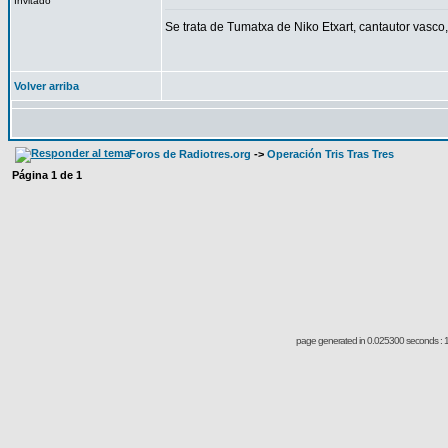
Invitado
Se trata de Tumatxa de Niko Etxart, cantautor vasc
Volver arriba
Foros de Radiotres.org
->
Operación Tris Tras Tres
Página
1
de
1
page generated in 0.025300 seconds : 1