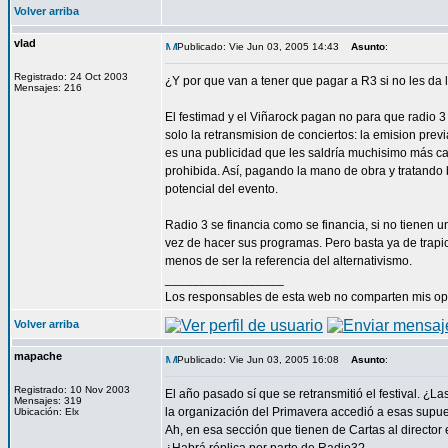
Volver arriba
vlad
Publicado: Vie Jun 03, 2005 14:43
Asunto
:
Registrado: 24 Oct 2003
¿Y por que van a tener que pagar a R3 si no les da
Mensajes: 216
El festimad y el Viñarock pagan no para que radio 3 
solo la retransmision de conciertos: la emision previ
es una publicidad que les saldría muchisimo más car
prohibida. Así, pagando la mano de obra y tratando 
potencial del evento.
Radio 3 se financia como se financia, si no tienen
vez de hacer sus programas. Pero basta ya de trapi
menos de ser la referencia del alternativismo.
_________________
Los responsables de esta web no comparten mis opin
Volver arriba
mapache
Publicado: Vie Jun 03, 2005 16:08
Asunto
:
Registrado: 10 Nov 2003
El año pasado sí que se retransmitió el festival. ¿
Mensajes: 319
la organización del Primavera accedió a esas supue
Ubicación: Elx
Ah, en esa sección que tienen de Cartas al director 