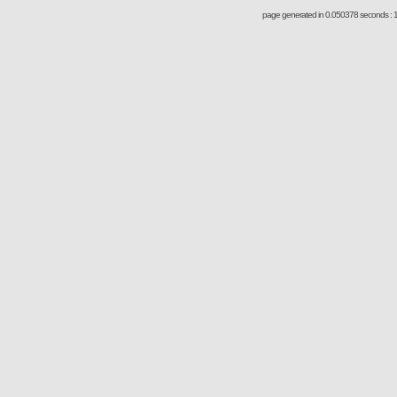
page generated in 0.050378 seconds : 1