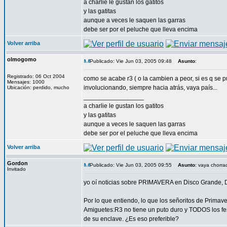
a charlie le gustan los gatitos
y las gatitas
aunque a veces le saquen las garras
debe ser por el peluche que lleva encima
Volver arriba
olmogomo
Publicado: Vie Jun 03, 2005 09:48
Asunto
:
Registrado: 06 Oct 2004
como se acabe r3 ( o la cambien a peor, si es q se 
Mensajes: 1000
involucionando, siempre hacia atrás, vaya país...
Ubicación: perdido, mucho
_________________
a charlie le gustan los gatitos
y las gatitas
aunque a veces le saquen las garras
debe ser por el peluche que lleva encima
Volver arriba
Gordon
Publicado: Vie Jun 03, 2005 09:55
Asunto
: vaya chorra
Invitado
yo oí noticias sobre PRIMAVERA en Disco Grande, Di
Por lo que entiendo, lo que los señoritos de Primav
Amiguetes:R3 no tiene un puto duro y TODOS los fes
de su enclave. ¿Es eso preferible?