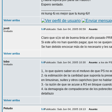
¿Habrá réplica por parte de Radio3?
Espero sentado.
_________________
mi kung-fú es mejor que tu kung-fú!!
Volver arriba
jordi
Publicado: Sab Jun 04, 2005 00:59
Asunto
:
Invitado
Claro que sí,lo sé de buena tinta:el año pasado PR
Si este año no han querido pagar, que no se quejen. 
Se han debido encocar más de lo necesario y les sa
Volver arriba
lobo
Publicado: Sab Jun 04, 2005 10:30
Asunto
: a los de PS
Invitado
1,. lo que quiero saber es el motuvo de que PS no 
2.-la estimación de la cantidad que suponía la pres
en limusinas, suites y otros caprichos (por no habla
3.- la razón de que se acuse a R3 en bloque cuan
4.-la demagogia de compadecerse de los pobrecitos 
detallazo
Volver arriba
Peludo
Publicado: Sab Jun 04, 2005 19:13
Asunto
: