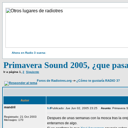
Ahora en Radio 3 suena:
Primavera Sound 2005, ¿que pas
Ir a página
1
,
2
Siguiente
Foros de Radiotres.org
->
¿Cómo te gustaría RADIO 3?
Autor
mandril
Publicado: Jue Jun 02, 2005 23:25
Asunto
: Primavera
Registrado: 21 Oct 2003
Despues de unas semanas con la mosca tras la orej
Mensajes: 170
enterarnos de algo.