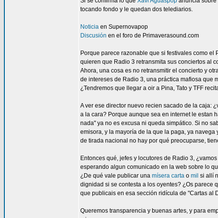
Si se confirma lo que
Xavi Aguaspop
anuncia sobre 
tocando fondo y le quedan dos telediarios.
Noticia
en Supernovapop
Discusión
en el foro de Primaverasound.com
Porque parece razonable que si festivales como el 
quieren que Radio 3 retransmita sus conciertos al co
Ahora, una cosa es no retransmitir el concierto y otr
de intereses de Radio 3, una práctica mafiosa que m
¿Tendremos que llegar a oir a Pina, Tato y TFF recit
A ver ese director nuevo recien sacado de la caja:
a la cara? Porque aunque sea en internet le estan h
nada" ya no es excusa ni queda simpático. Si no sab
emisora, y la mayoría de la que la paga, ya navega 
de tirada nacional no hay por qué preocuparse, tie
Entonces qué, jefes y locutores de Radio 3, ¿vamo
esperando algun comunicado en la web sobre lo q
¿De qué vale publicar una
mísera carta
o
mil
si allí
dignidad si se contesta a los oyentes? ¿Os parece qu
que publicais en esa sección ridícula de "Cartas al D
Queremos transparencia y buenas artes, y para em