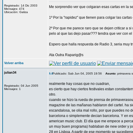
Registrado: 14 Dic 2003
Me sorprendio ver que colgaran esas cartas en la sec
Mensajes: 474
Ubicación: Galiza
1º Por la "rapidez" que tienen para colgar las cartas
2º Por que me parece raro que se dejen criticar a si
pelo al que las dejo pasar??? tendra que ver con e
Espero que halla respuesta de Radio 3, seria muy t
Ata Outra Raparig@s
Volver arriba
julian34
Publicado: Sab Jun 04, 2005 19:56
Asunto
: primavera 
realmente hay cosas que no cuadran,
Registrado: 04 Jun 2005
es cierto que hay ciertos festivales estan constant
Mensajes: 1
otro.
cuando se hizo la rueda de prensa de primaverasoun
magazine de las mañanas hablaron del cartel. ha s
escandalosa, se olia mal rollo, por que puedes no de
barcelona o simplemente decian barcelona. Y en es
american music club. El día que me empece a percat
un muy buen programa) hablaban de new order y joy d
28 en Lisboa. A partir de ese momento se sucediero