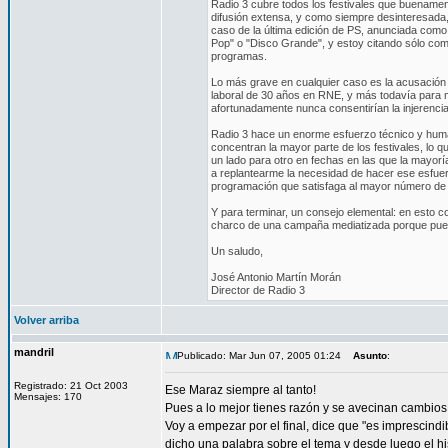
Radio 3 cubre todos los festivales que buename
difusión extensa, y como siempre desinteresada
caso de la última edición de PS, anunciada como
Pop" o "Disco Grande", y estoy citando sólo co
programas.
Lo más grave en cualquier caso es la acusación 
laboral de 30 años en RNE, y más todavía para m
afortunadamente nunca consentirían la injerencia
Radio 3 hace un enorme esfuerzo técnico y human
concentran la mayor parte de los festivales, lo q
un lado para otro en fechas en las que la mayorí
a replantearme la necesidad de hacer ese esfuer
programación que satisfaga al mayor número de o
Y para terminar, un consejo elemental: en esto c
charco de una campaña mediatizada porque pued
Un saludo,
José Antonio Martín Morán
Director de Radio 3
Volver arriba
mandril
Publicado: Mar Jun 07, 2005 01:24
Asunto
:
Registrado: 21 Oct 2003
Ese Maraz siempre al tanto!
Mensajes: 170
Pues a lo mejor tienes razón y se avecinan cambios
Voy a empezar por el final, dice que "es imprescindi
dicho una palabra sobre el tema y desde luego el hi