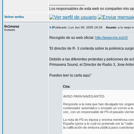
_________________
Los responsables de esta web no comparten mis opin
Volver arriba
0n1maraz
Publicado: Lun Jun 06, 2005 19:29
Asunto
: a lo mejor
Invitado
Recogido de su web oficial:
http://www.rne.es/r3/
'El director de R- 3 contesta sobre la polémica sur
Debido a las diferentes protestas y peticiones de ac
Primavera Sound, el Director de Radio 3, Jose Anton
Puedes leer la carta aquí:'
Cita:
AVISO PARA NAVEGANTES
Respondo a la nota que han divulgado los organ
contestador automático o enviado un correo a l
vez, con un responsable de PS el pasado viernes
La nota de PS es injusta y encima mentirosa con
España (pese a lo cuál no pretende ser la "radio
la calificación de emisora pública para cuestionar