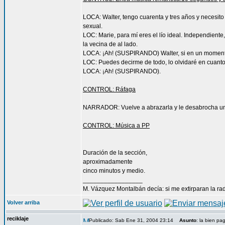
LOCA: Walter, tengo cuarenta y tres años y necesito 
sexual.
LOC: Marie, para mí eres el lío ideal. Independiente
la vecina de al lado.
LOCA: ¡Ah! (SUSPIRANDO) Walter, si en un momento d
LOC: Puedes decirme de todo, lo olvidaré en cuanto
LOCA: ¡Ah! (SUSPIRANDO).
CONTROL: Ráfaga
NARRADOR: Vuelve a abrazarla y le desabrocha uno
CONTROL: Música a PP
Duración de la sección,
aproximadamente
cinco minutos y medio.
_________________
M. Vázquez Montalbán decía: si me extirparan la rad
Volver arriba
reciklaje
Publicado: Sab Ene 31, 2004 23:14
Asunto
: la bien pa