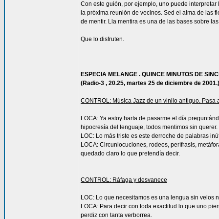
Con este guión, por ejemplo, uno puede interpretar l
la próxima reunión de vecinos. Sed el alma de las f
de mentir. Lla mentira es una de las bases sobre la
Que lo disfruten.
ESPECIA MELANGE . QUINCE MINUTOS DE SIN
(Radio-3 , 20.25, martes 25 de diciembre de 2001.
CONTROL: Música Jazz de un vinilo antiguo. Pasa 
LOCA: Ya estoy harta de pasarme el día preguntánd
hipocresía del lenguaje, todos mentimos sin querer.
LOC: Lo más triste es este derroche de palabras inút
LOCA: Circunlocuciones, rodeos, perífrasis, metáfora
quedado claro lo que pretendía decir.
CONTROL: Ráfaga y desvanece
LOC: Lo que necesitamos es una lengua sin velos ni 
LOCA: Para decir con toda exactitud lo que uno pie
perdiz con tanta verborrea.