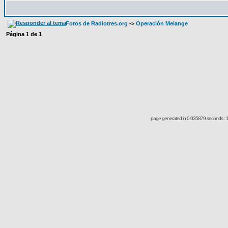
Foros de Radiotres.org
->
Operación Melange
Página
1
de
1
page generated in 0.035879 seconds : 1