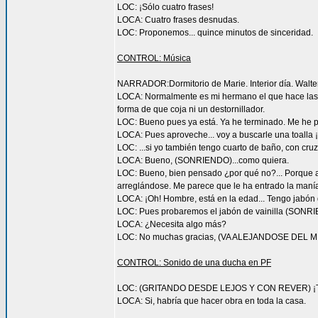
LOC: ¡Sólo cuatro frases!
LOCA: Cuatro frases desnudas.
LOC: Proponemos... quince minutos de sinceridad.
CONTROL: Música
NARRADOR:Dormitorio de Marie. Interior día. Walter
LOCA: Normalmente es mi hermano el que hace las
forma de que coja ni un destornillador.
LOC: Bueno pues ya está. Ya he terminado. Me he p
LOCA: Pues aproveche... voy a buscarle una toalla
LOC: ...si yo también tengo cuarto de baño, con cruza
LOCA: Bueno, (SONRIENDO)...como quiera.
LOC: Bueno, bien pensado ¿por qué no?... Porque a
arreglándose. Me parece que le ha entrado la maní
LOCA: ¡Oh! Hombre, está en la edad... Tengo jabón de 
LOC: Pues probaremos el jabón de vainilla (SONR
LOCA: ¿Necesita algo más?
LOC: No muchas gracias, (VA ALEJANDOSE DEL MIC
CONTROL: Sonido de una ducha en PF
LOC: (GRITANDO DESDE LEJOS Y CON REVER) ¡Tamp
LOCA: Si, habría que hacer obra en toda la casa.