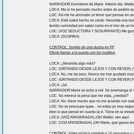
NARRADOR:Dormitorio de Marie. Interior día. Walter
LOCA: Me lo he pensado mucho antes de pedirle q
LOC: Así me he ahorrado yo tener que pensar en una
LOCA: Está usted hecho un cerdo. Necesita una buen
tenido curiosidad por saber como es el olor de un h
LOC: (VOZ SEDUCTORA Y SUSURRANTE) Me gusta re
LOCA: (SUSPIRA)
CONTROL: Sonido de una ducha en PF
Efecto llamar a la puerta con los nudillos
LOCA: ¿Necesita algo más?
LOC: (GRITANDO DESDE LEJOS Y CON REVER) ¡Ve
LOCA: No, me da asco. Nunca me han gustado esas c
LOC: (GRITANDO DESDE LEJOS Y CON REVER) Preferir
LOCA: ¡Ja!
NARRADOR:Marie se echa a reír. Se arremanga el vest
LOC: No merece la pena que me vista, ¿verdad?
LOCA: No. Hace mucho que no me acuesto con nadie
LOC: No se preocupe quee... no estoy yo muy seguro
bien lo que pensé en cuanto la vi. Tiene en la mira
LOCA: (VOZ APASIONADA) ¡Oh! Walter, ven aquí.
LOC: (VOZ APASIONADA) ¡Oh! Marie, que ganas tení
CONTROL: Entra música romántica.10 segundos y 