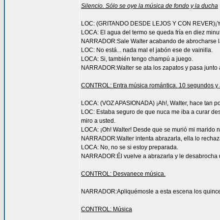
Silencio. Sólo se oye la música de fondo y la ducha
LOC: (GRITANDO DESDE LEJOS Y CON REVER)¡Y qu
LOCA: El agua del termo se queda fría en diez minut
NARRADOR:Sale Walter acabando de abrocharse l
LOC: No está... nada mal el jabón ese de vainilla.
LOCA: Si, también tengo champú a juego.
NARRADOR:Walter se ata los zapatos y pasa junto a
CONTROL: Entra música romántica. 10 segundos y 
LOCA: (VOZ APASIONADA) ¡Ah!, Walter, hace tan po
LOC: Estaba seguro de que nuca me iba a curar des
miro a usted.
LOCA: ¡Oh! Walter! Desde que se murió mi marido 
NARRADOR:Walter intenta abrazarla, ella lo rechaz
LOCA: No, no se si estoy preparada.
NARRADOR:Él vuelve a abrazarla y le desabrocha uno
CONTROL: Desvanece música.
NARRADOR:Apliquémosle a esta escena los quince 
CONTROL: Música