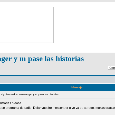
ger y m pase las historias
Mensaje
q alguien m d su messenger y m pase las historias
storias please...
se programa de radio. Dejar vuestro messenger q yo ya os agrego. muxas gracias [c