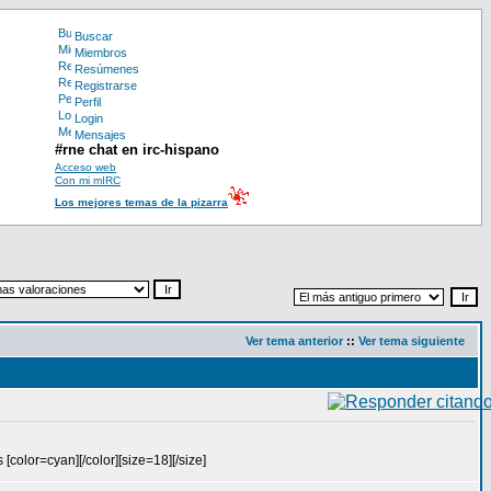
Buscar
Miembros
Resúmenes
Registrarse
Perfil
Login
Mensajes
#rne chat en irc-hispano
Acceso web
Con mi mIRC
Los mejores temas de la pizarra
Ver tema anterior
::
Ver tema siguiente
olor=cyan][/color][size=18][/size]