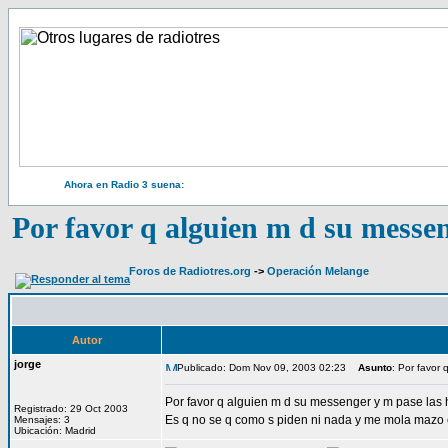
Ahora en Radio 3 suena:
Por favor q alguien m d su messen
Foros de Radiotres.org
->
Operación Melange
Autor
jorge
Publicado: Dom Nov 09, 2003 02:23
Asunto
: Por favor 
Por favor q alguien m d su messenger y m pase las hi
Registrado: 29 Oct 2003
Es q no se q como s piden ni nada y me mola mazo e
Mensajes: 3
Ubicación: Madrid