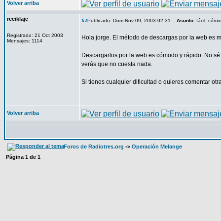
Volver arriba
reciklaje
Publicado: Dom Nov 09, 2003 02:31
Asunto
: fácil, cóm
Registrado: 21 Oct 2003
Hola jorge. El método de descargas por la web es mu
Mensajes: 1114
Descargarlos por la web es cómodo y rápido. No sé 
verás que no cuesta nada.
Si tienes cualquier dificultad o quieres comentar otr
Volver arriba
Foros de Radiotres.org
->
Operación Melange
Página
1
de
1