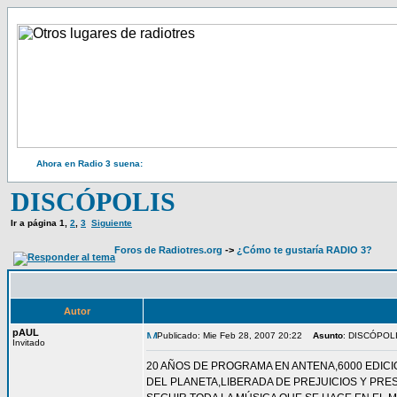
Ahora en Radio 3 suena:
DISCÓPOLIS
Ir a página
1
,
2
,
3
Siguiente
Foros de Radiotres.org
->
¿Cómo te gustaría RADIO 3?
Autor
pAUL
Publicado: Mie Feb 28, 2007 20:22
Asunto
: DISCÓPOL
Invitado
20 AÑOS DE PROGRAMA EN ANTENA,6000 EDICI
DEL PLANETA,LIBERADA DE PREJUICIOS Y PR