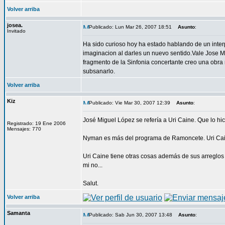
Volver arriba
josea.
Publicado: Lun Mar 26, 2007 18:51
Asunto
:
Invitado
Ha sido curioso hoy ha estado hablando de un inter
imaginacion al darles un nuevo sentido.Vale Jose
fragmento de la Sinfonia concertante creo una obra
subsanarlo.
Volver arriba
Kiz
Publicado: Vie Mar 30, 2007 12:39
Asunto
:
José Miguel López se refería a Uri Caine. Que lo 
Registrado: 19 Ene 2006
Mensajes: 770
Nyman es más del programa de Ramoncete. Uri Cai
Uri Caine tiene otras cosas además de sus arreglo
mi no...
Salut.
Volver arriba
Samanta
Publicado: Sab Jun 30, 2007 13:48
Asunto
: