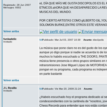
eL DÍA QUE MÁS ME GUSTA DISCOPOLOS ES EL 
Registrado: 28 Jun 2007
ETNICOS.ahORA QUE HA DESAPARECIDO LA RE
Mensajes: 9302
MUSICAS DEL MUNDO.
POR CIERTO ARTISTAS COMO gILBERTO GIL,Y
SOLOMON BURKE,ENTRE OTROS ESTE VERANO 
Volver arriba
funkadelic
Publicado: Mar Jul 03, 2007 10:39
Asunto
: discópolis
Invitado
La música que pone claro no es del gusto de los oye
aunque yo digo porque si nadie se acuerda lo de los
muchos lo habéis escuchado a THE DOORS, PAN
música tiene presencia o otros grupos similares e
retransmisiones Jose Miguel López de MOTORHEAD y
pongan en su programa, cada programa es independi
en parte bastante
Volver arriba
J L Rosillo
Publicado: Vie Mar 20, 2009 21:24
Asunto
:
Invitado
¿Habeis escuchado hoy el programa dedicado al se
condescendientes con la cantinela de "vosotros, jov
Chess Records para entender que nos estás contand