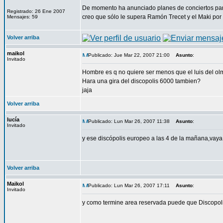
De momento ha anunciado planes de conciertos par
Registrado: 26 Ene 2007
creo que sólo le supera Ramón Trecet y el Maki por c
Mensajes: 59
Volver arriba
maikol
Publicado: Jue Mar 22, 2007 21:00
Asunto
:
Invitado
Hombre es q no quiere ser menos que el luis del olm
Hara una gira del discopolis 6000 tambien?
jaja
Volver arriba
lucía
Publicado: Lun Mar 26, 2007 11:38
Asunto
:
Invitado
y ese discópolis europeo a las 4 de la mañana,vaya 
Volver arriba
Maikol
Publicado: Lun Mar 26, 2007 17:11
Asunto
:
Invitado
y como termine area reservada puede que Discopolis