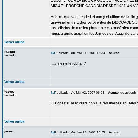
SEGUIR TODA LA MÚSICA QUE SE HACE EN EL 
MIGUEL PROPONE CADA DÍA DESDE 1987 UN VI
Artistas que van desde ketama y el último de la fil
universal entre todos los oyentes de DISCOPOLIS,qu
los artisrtas de música planeante y atmosférica co
música audiovisual en los Jameos del Agua de Lanz
Volver arriba
maikol
Publicado: Jue Mar 01, 2007 18:33
Asunto
:
Invitado
....y a este le jubilan?
Volver arriba
josea.
Publicado: Vie Mar 02, 2007 09:52
Asunto
: de acuerdo
Invitado
El Lopez si se lo curra con sus resumenes anuales 
Volver arriba
jesus
Publicado: Mar Mar 20, 2007 10:25
Asunto
: