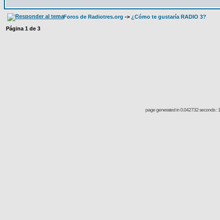
Foros de Radiotres.org
->
¿Cómo te gustaría RADIO 3?
Página
1
de
3
page generated in 0.042732 seconds : 1