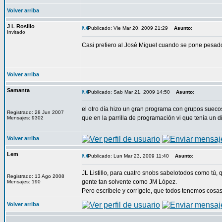
Volver arriba
J L Rosillo
Publicado: Vie Mar 20, 2009 21:29
Asunto
:
Invitado
Casi prefiero al José Miguel cuando se pone pesado
Volver arriba
Samanta
Publicado: Sab Mar 21, 2009 14:50
Asunto
:
el otro día hizo un gran programa con grupos suecos
Registrado: 28 Jun 2007
que en la parrilla de programación vi que tenía un 
Mensajes: 9302
Volver arriba
Lem
Publicado: Lun Mar 23, 2009 11:40
Asunto
:
JL Listillo, para cuatro snobs sabelotodos como t
Registrado: 13 Ago 2008
gente tan solvente como JM López.
Mensajes: 190
Pero escríbele y corrígele, que todos tenemos cosa
Volver arriba