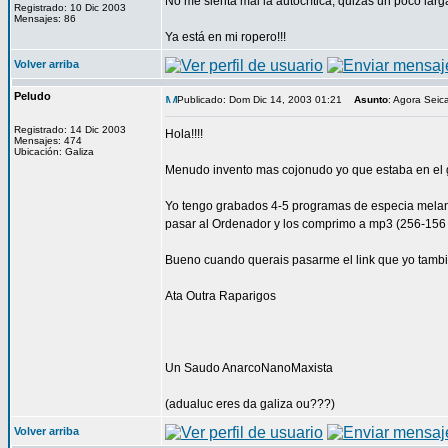
No me sienta mal la autocrítica, quizás un poco la
Registrado: 10 Dic 2003
Mensajes: 86
Ya está en mi ropero!!!
Volver arriba
Peludo
Publicado: Dom Dic 14, 2003 01:21
Asunto
: Agora Seic
Registrado: 14 Dic 2003
Hola!!!!
Mensajes: 474
Ubicación: Galiza
Menudo invento mas cojonudo yo que estaba en el g
Yo tengo grabados 4-5 programas de especia melang
pasar al Ordenador y los comprimo a mp3 (256-156 K
Bueno cuando querais pasarme el link que yo tambi
Ata Outra Raparigos
Un Saudo AnarcoNanoMaxista
(adualuc eres da galiza ou???)
Volver arriba