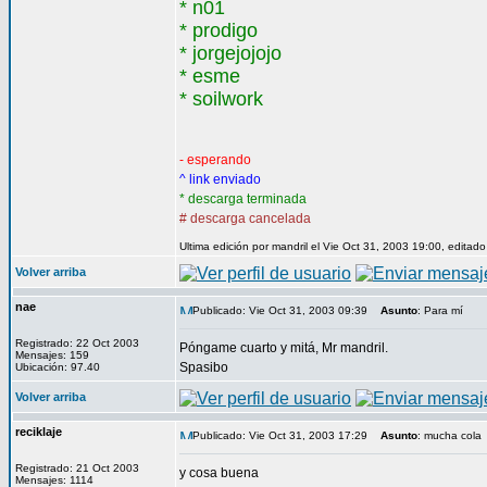
* n01
* prodigo
* jorgejojojo
* esme
* soilwork
- esperando
^ link enviado
* descarga terminada
# descarga cancelada
Ultima edición por mandril el Vie Oct 31, 2003 19:00, editad
Volver arriba
nae
Publicado: Vie Oct 31, 2003 09:39
Asunto
: Para mí
Registrado: 22 Oct 2003
Póngame cuarto y mitá, Mr mandril.
Mensajes: 159
Spasibo
Ubicación: 97.40
Volver arriba
reciklaje
Publicado: Vie Oct 31, 2003 17:29
Asunto
: mucha cola
Registrado: 21 Oct 2003
y cosa buena
Mensajes: 1114