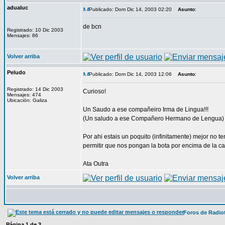
adualuc
Publicado: Dom Dic 14, 2003 02:20
Asunto
:
de bcn
Registrado: 10 Dic 2003
Mensajes: 86
Volver arriba
Peludo
Publicado: Dom Dic 14, 2003 12:06
Asunto
:
Registrado: 14 Dic 2003
Curioso!
Mensajes: 474
Ubicación: Galiza
Un Saudo a ese compañeiro Irma de Lingua!!!
(Un saludo a ese Compañero Hermano de Lengua)
Por ahi estais un poquito (infinitamente) mejor no 
permitir que nos pongan la bota por encima de la c
Ata Outra
Volver arriba
Foros de Radio
Página
1
de
3