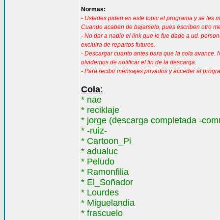
Normas:
- Ustedes piden en este topic el programa y se les 
Cuando acaben de bajarselo, pues escriben otro mens
- No dar a nadie el link que le fue dado a ud. pers
excluira de repartos futuros.
- Descargar cuanto antes para que la cola avance. N
olvidemos de notificar el fin de la descarga.
- Para recibir mensajes privados y acceder al progr
Cola
:
* nae
* reciklaje
* jorge (descarga completada -com
* -ruiz-
* Cartoon_Pi
* adualuc
* Peludo
* Ramonfilia
* El_Soñador
* Lourdes
* Miguelandia
* frascuelo