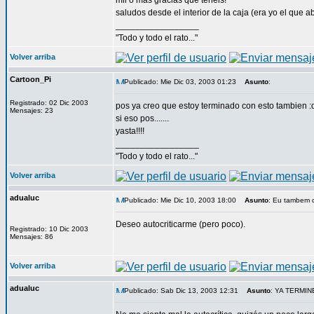
mil o mas gracias que teneis!
saludos desde el interior de la caja (era yo el que 
_________________
"Todo y todo el rato..."
Volver arriba
Cartoon_Pi
Publicado: Mie Dic 03, 2003 01:23
Asunto
:
Registrado: 02 Dic 2003
pos ya creo que estoy terminado con esto tambien :
Mensajes: 23
si eso pos.......
yasta!!!!
_________________
"Todo y todo el rato..."
Volver arriba
adualuc
Publicado: Mie Dic 10, 2003 18:00
Asunto
: Eu tambem 
Deseo autocriticarme (pero poco).
Registrado: 10 Dic 2003
Mensajes: 86
Volver arriba
adualuc
Publicado: Sab Dic 13, 2003 12:31
Asunto
: YA TERMIN