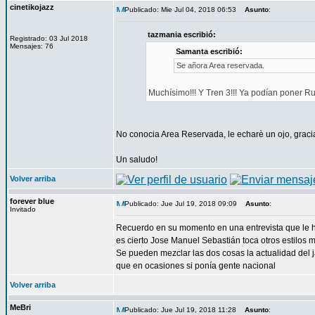
cinetikojazz
Publicado: Mie Jul 04, 2018 06:53
Asunto
:
tazmania escribió:
Registrado: 03 Jul 2018
Mensajes: 76
Samanta escribió:
Se añora Area reservada.
Muchísimo!!! Y Tren 3!!! Ya podían poner Rut
No conocia Area Reservada, le echarè un ojo, gracias
Un saludo!
Volver arriba
forever blue
Publicado: Jue Jul 19, 2018 09:09
Asunto
:
Invitado
Recuerdo en su momento en una entrevista que le hi
es cierto Jose Manuel Sebastián toca otros estilos 
Se pueden mezclar las dos cosas la actualidad del j
que en ocasiones si ponía gente nacional
Volver arriba
MeBri
Publicado: Jue Jul 19, 2018 11:28
Asunto
: