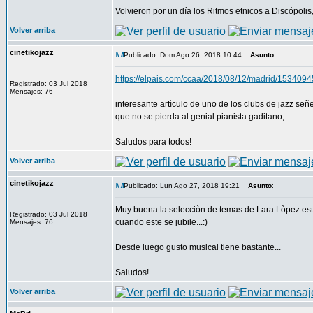
Volvieron por un día los Ritmos etnicos a Discópolis
Volver arriba
cinetikojazz
Publicado: Dom Ago 26, 2018 10:44
Asunto
:
https://elpais.com/ccaa/2018/08/12/madrid/153409
Registrado: 03 Jul 2018
Mensajes: 76
interesante artìculo de uno de los clubs de jazz señ
que no se pierda al genial pianista gaditano,
Saludos para todos!
Volver arriba
cinetikojazz
Publicado: Lun Ago 27, 2018 19:21
Asunto
:
Muy buena la selecciòn de temas de Lara Lòpez esta 
Registrado: 03 Jul 2018
cuando este se jubile...:)
Mensajes: 76
Desde luego gusto musical tiene bastante...
Saludos!
Volver arriba