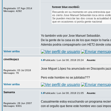
forever blue escribió:
Registrado: 07 Ago 2014
Mensajes: 4292
Recuerdo en su momento en una entrevista que le
es cierto Jose Manuel Sebastián toca otros estil
Se pueden mezclar las dos cosas la actualidad de
que en ocasiones si ponía gente nacional
Yo también voto por Jose Manuel Sebastián.
De la gente de la casa es de los que mejor lo haría
Además podria compaginarlo con HET2 donde colabo
Volver arriba
cinetikojazz
Publicado: Lun Jul 30, 2018 20:24
Asunto
:
Jose Miguel Lòpez ha anunciado en Discopolis jazz 
Registrado: 03 Jul 2018
Mensajes: 76
Pero este hombre no se jubilaba???
Volver arriba
Samanta
Publicado: Lun Jul 30, 2018 21:05
Asunto
:
Casualmente estoy escuchando un programa recient
Registrado: 28 Jun 2007
con el orgullo que tiene este hombre veo casi imposi
Mensajes: 9301