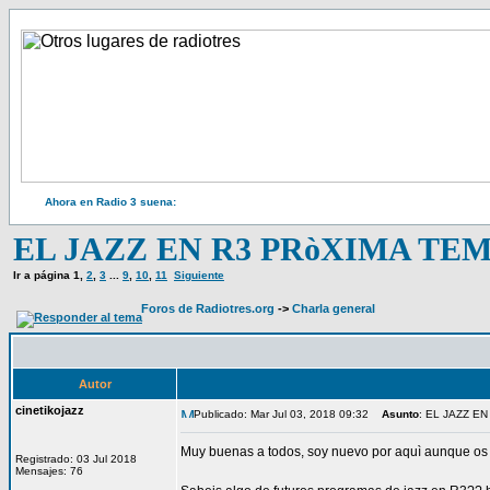
Ahora en Radio 3 suena:
EL JAZZ EN R3 PRòXIMA T
Ir a página
1
,
2
,
3
...
9
,
10
,
11
Siguiente
Foros de Radiotres.org
->
Charla general
Autor
cinetikojazz
Publicado: Mar Jul 03, 2018 09:32
Asunto
: EL JAZZ E
Muy buenas a todos, soy nuevo por aquì aunque os l
Registrado: 03 Jul 2018
Mensajes: 76