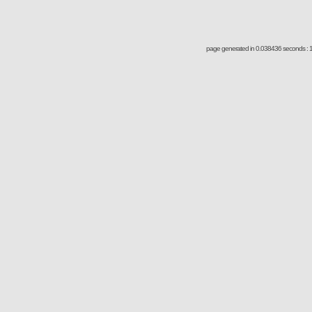
page generated in 0.038436 seconds : 1