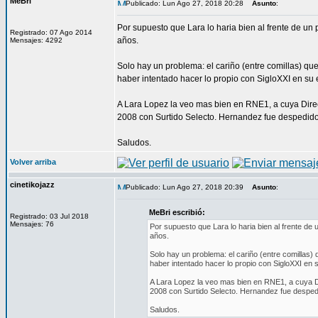
MeBri
Publicado: Lun Ago 27, 2018 20:28
Asunto
:
Por supuesto que Lara lo haria bien al frente de 
Registrado: 07 Ago 2014
años.
Mensajes: 4292
Solo hay un problema: el cariño (entre comillas) que
haber intentado hacer lo propio con SigloXXI en su 
A Lara Lopez la veo mas bien en RNE1, a cuya Dire
2008 con Surtido Selecto. Hernandez fue despedido 
Saludos.
Volver arriba
cinetikojazz
Publicado: Lun Ago 27, 2018 20:39
Asunto
:
MeBri escribió:
Registrado: 03 Jul 2018
Mensajes: 76
Por supuesto que Lara lo haria bien al frente 
años.
Solo hay un problema: el cariño (entre comillas) 
haber intentado hacer lo propio con SigloXXI en 
A Lara Lopez la veo mas bien en RNE1, a cuya Di
2008 con Surtido Selecto. Hernandez fue despedi
Saludos.