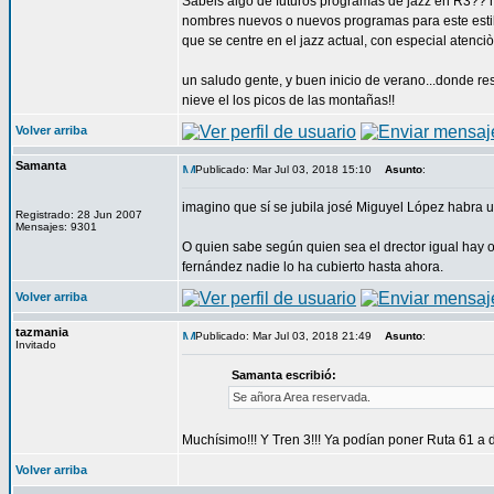
Sabeis algo de futuros programas de jazz en R3?? he
nombres nuevos o nuevos programas para este estilo 
que se centre en el jazz actual, con especial atenciò
un saludo gente, y buen inicio de verano...donde re
nieve el los picos de las montañas!!
Volver arriba
Samanta
Publicado: Mar Jul 03, 2018 15:10
Asunto
:
imagino que sí se jubila josé Miguyel López habra un
Registrado: 28 Jun 2007
Mensajes: 9301
O quien sabe según quien sea el drector igual hay o
fernández nadie lo ha cubierto hasta ahora.
Volver arriba
tazmania
Publicado: Mar Jul 03, 2018 21:49
Asunto
:
Invitado
Samanta escribió:
Se añora Area reservada.
Muchísimo!!! Y Tren 3!!! Ya podían poner Ruta 61 a di
Volver arriba