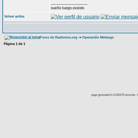
_________________
sueño luego exsisto
Volver arriba
Foros de Radiotres.org
->
Operación Melange
Página
1
de
1
page generated in 0.030478 seconds : 1