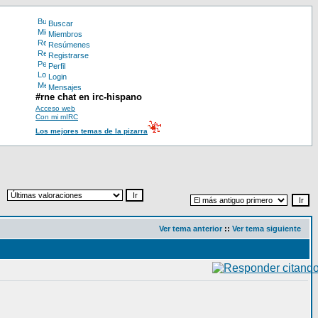
Buscar
Miembros
Resúmenes
Registrarse
Perfil
Login
Mensajes
#rne chat en irc-hispano
Acceso web
Con mi mIRC
Los mejores temas de la pizarra
Ver tema anterior
::
Ver tema siguiente