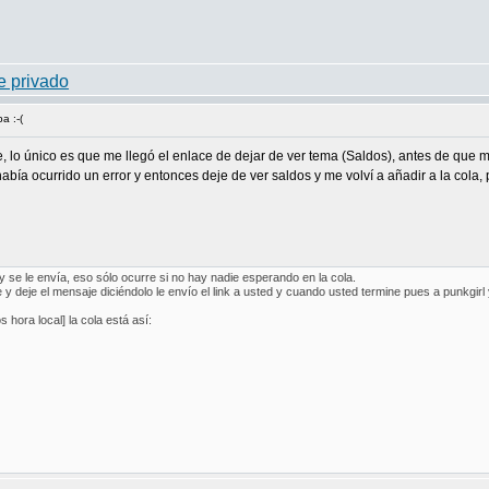
a :-(
, lo único es que me llegó el enlace de dejar de ver tema (Saldos), antes de que m
a ocurrido un error y entonces deje de ver saldos y me volví a añadir a la cola, p
 y se le envía, eso sólo ocurre si no hay nadie esperando en la cola.
ne y deje el mensaje diciéndolo le envío el link a usted y cuando usted termine pues a punkgirl 
hora local] la cola está así: