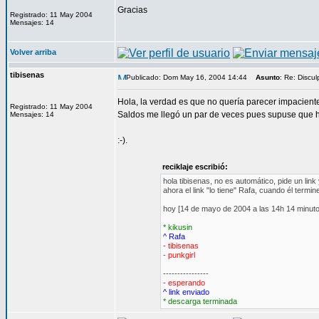
Gracias
Registrado: 11 May 2004
Mensajes: 14
Volver arriba
tibisenas
Publicado: Dom May 16, 2004 14:44
Asunto
: Re: Disculp
Hola, la verdad es que no quería parecer impaciente
Registrado: 11 May 2004
Saldos me llegó un par de veces pues supuse que habí
Mensajes: 14
:-).
reciklaje escribió:
hola tibisenas, no es automático, pide un link
ahora el link "lo tiene" Rafa, cuando él termi
hoy [14 de mayo de 2004 a las 14h 14 minutos 
* kikusin
^ Rafa
- tibisenas
- punkgirl
----------------
- esperando
^ link enviado
* descarga terminada