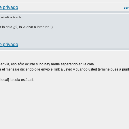
zer
 añadir a la cola
a cola ¿?, lo vuelvo a intentar :-)
n
e envía, eso sólo ocurre si no hay nadie esperando en la cola.
je el mensaje diciéndolo le envío el link a usted y cuando usted termine pues a punk
cal] la cola está así: