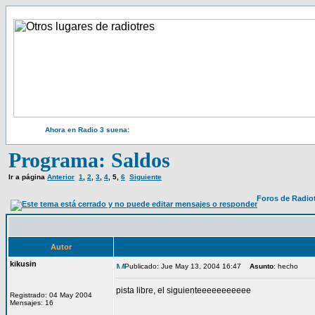
Ahora en Radio 3 suena:
Programa: Saldos
Ir a página
Anterior
1
,
2
,
3
,
4
,
5
,
6
Siguiente
Foros de Radio
Autor
kikusin
Publicado: Jue May 13, 2004 16:47
Asunto
: hecho
pista libre, el siguienteeeeeeeeeee
Registrado: 04 May 2004
Mensajes: 16