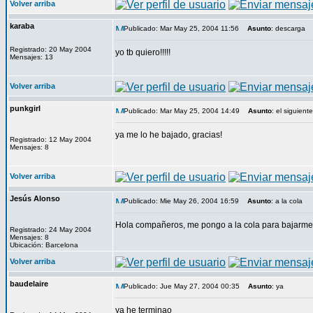
Volver arriba
karaba
Publicado: Mar May 25, 2004 11:56
Asunto
: descarga
Registrado: 20 May 2004
yo tb quiero!!!!!
Mensajes: 13
Volver arriba
punkgirl
Publicado: Mar May 25, 2004 14:49
Asunto
: el siguiente
ya me lo he bajado, gracias!
Registrado: 12 May 2004
Mensajes: 8
Volver arriba
Jesús Alonso
Publicado: Mie May 26, 2004 16:59
Asunto
: a la cola
Hola compañeros, me pongo a la cola para bajarme 
Registrado: 24 May 2004
Mensajes: 8
Ubicación: Barcelona
Volver arriba
baudelaire
Publicado: Jue May 27, 2004 00:35
Asunto
: ya
ya he terminao