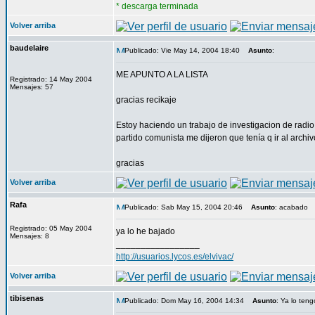
* descarga terminada
Volver arriba
baudelaire
Publicado: Vie May 14, 2004 18:40
Asunto
:
ME APUNTO A LA LISTA
Registrado: 14 May 2004
Mensajes: 57
gracias recikaje
Estoy haciendo un trabajo de investigacion de radio 
partido comunista me dijeron que tenía q ir al archiv
gracias
Volver arriba
Rafa
Publicado: Sab May 15, 2004 20:46
Asunto
: acabado
Registrado: 05 May 2004
ya lo he bajado
Mensajes: 8
_________________
http://usuarios.lycos.es/elvivac/
Volver arriba
tibisenas
Publicado: Dom May 16, 2004 14:34
Asunto
: Ya lo teng