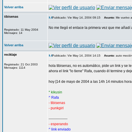
Volver arriba
tibisenas
Publicado: Vie May 14, 2004 09:15
Asunto
: Me vuelvo a
No me llegó el enlace la primera vez que me añadí a l
Registrado: 11 May 2004
Mensajes: 14
Volver arriba
reciklaje
Publicado: Vie May 14, 2004 14:15
Asunto
: auto moció
Registrado: 21 Oct 2003
hola tibisenas, no es automático, pide un link y se l
Mensajes: 1114
ahora el link "lo tiene" Rafa, cuando él termine y de
hoy [14 de mayo de 2004 a las 14h 14 minutos hora lo
* kikusin
^ Rafa
- tibisenas
- punkgirl
----------------
- esperando
^ link enviado