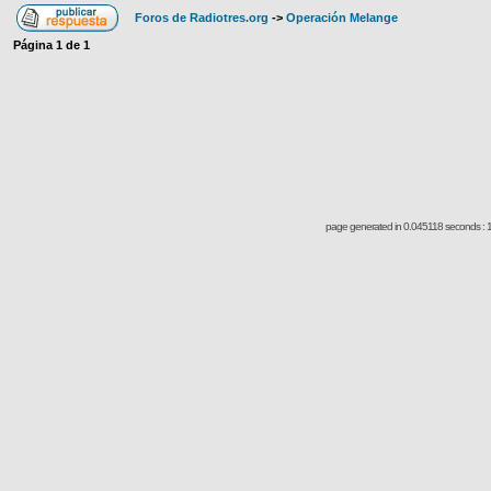
Foros de Radiotres.org
->
Operación Melange
Página
1
de
1
page generated in 0.045118 seconds : 