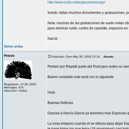
http://www.actiu.net/especiamelange/
Insisto: faltan muchos documentos y grabaciones, p
Nota: muchas de las grabaciones de audio estan obt
para eliminar ruido, cortes de cassette, espacios en
Narcís
Volver arriba
Peludo
Publicado: Dom May 30, 2004 23:14
Asunto
:
Perdon por Repetir parte del Post pero antes no vie
Bueno completo este post con lo siguiente
Registrado: 14 Dic 2003
Mensajes: 474
Ubicación: Galiza
Hola
Buenas Noticias
Gracias a Narcís Garcia ya tenemos mas Especias 
La cosa empezo cuando el se ofrecio para dejar Es
le pase todos los que tenia (16 programas) casi tod