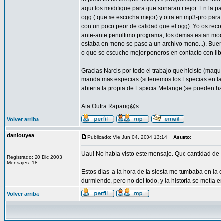
aqui los modifique para que sonaran mejor. En la p
ogg ( que se escucha mejor) y otra en mp3-pro para
con un poco peor de calidad que el ogg). Yo os rec
ante-ante penultimo programa, los demas estan modif
estaba en mono se paso a un archivo mono...). Buen
o que se escuche mejor poneros en contacto con libe
Gracias Narcis por todo el trabajo que hiciste (maq
manda mas especias (si tenemos los Especias en la 
abierta la propia de Especia Melange (se pueden hac
Ata Outra Raparig@s
Volver arriba
daniouyea
Publicado: Vie Jun 04, 2004 13:14
Asunto
:
Uau! No había visto este mensaje. Qué cantidad de
Registrado: 20 Dic 2003
Mensajes: 18
Estos días, a la hora de la siesta me tumbaba en l
durmiendo, pero no del todo, y la historia se metía en
Volver arriba