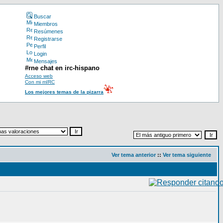
Buscar
Miembros
Resúmenes
Registrarse
Perfil
Login
Mensajes
#rne chat en irc-hispano
Acceso web
Con mi mIRC
Los mejores temas de la pizarra
Ver tema anterior
::
Ver tema siguiente