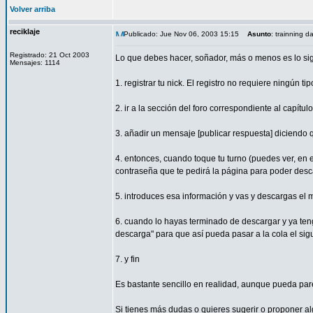
Volver arriba
reciklaje
Publicado: Jue Nov 06, 2003 15:15
Asunto
: trainning d
Registrado: 21 Oct 2003
Lo que debes hacer, soñador, más o menos es lo sig
Mensajes: 1114
1. registrar tu nick. El registro no requiere ningún
2. ir a la sección del foro correspondiente al capítul
3. añadir un mensaje [publicar respuesta] diciendo q
4. entonces, cuando toque tu turno (puedes ver, en e
contraseña que te pedirá la página para poder desc
5. introduces esa información y vas y descargas el 
6. cuando lo hayas terminado de descargar y ya ten
descarga" para que así pueda pasar a la cola el sig
7. y fin
Es bastante sencillo en realidad, aunque pueda par
Si tienes más dudas o quieres sugerir o proponer al