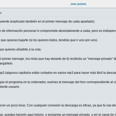
zero points
ay
uiente (explicado también en el primer mensaje de cada apartado):
 tipo de información personal ni compromete absolutamente a nada, pero es indispen
o que quieras bajarte (si los quieres todos, tendrás que ir uno por uno).
ue quieres añadirte a la cola.
l primer mensaje, los nicks que hay delante de ti) recibirás un "mensaje privado" 
argártelo.
mp3 (algunos capítulos están cortados en varios mp3 para hacer más fácil la desca
gas el programa en tu ordenador, vuelves al mensaje del foro correspondiente al c
uiente usuario.
ecer un poco lioso. Con cualquier conexión la descarga es eficaz, ya que tú vas 
go, puedes hacerlo aquí mismo, o enviarme un mensaje privado, o en el canal de ch