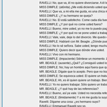
RAVELLI: No, que va, él no quiere divorciarse. A él l
MISS DIMPLE: (atónita) ¿Me está diciendo usted que
RAVELLI: Que va, a mi ella me gusta, es una chica 
MISS DIMPLE: ¿Y su hermano se queja?
RAVELLI: No. El está satisfecho. Come cada día fue
MISS DIMPLE: ¿Y por qué no come usted fuera?
RAVELLI: Bueno, mire usted, yo no me lo puedo paga
MISS DIMPLE: ¿Y por qué no se pone usted a traba
RAVELLI: Vale, vale, deje lo del divorcio. Me quedo 
MISS DIMPLE: Hablaré con Mr. Beagle. ¿Dónde pue
RAVELLI: No lo sé señora. Sabe usted, tengo mucha
MISS DIMPLE: Quiero decir que dónde vive usted.
RAVELLI: Vivo con mi hermano.
MISS DIMPLE: (Impaciente) Siéntese un momento. Ll
MR. BEAGLE: (ausente) ¿Qué? ¿Consiguió usted lo
MISS DIMPLE: No; hay un hombre aquí fuera que qui
MR. BEAGLE: Dígale que lo acepto. Pero que no tra
MISS DIMPLE: Se equivoca usted. El quiere un traba
MR. BEAGLE: Ah, es él quien quiere un trabajo. Bien
RAVELLI: Yo no quiero trabajar. Sólo quiero un traba
MR. BEAGLE: ¿Y qué hay de las referencias?
RAVELLI: Bueno, así ya vale. Usted no necesita refe
MR. BEAGLE: (tímidamente) Y a mi me gusta la suya
Ravelli. Dígame una cosa: ¿es hermano suyo?
RAVELLI: Emmanuel Ravelli soy yo.