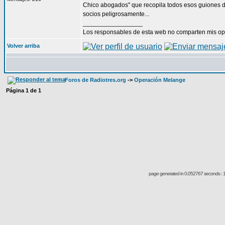
Chico abogados" que recopila todos esos guiones de r
socios peligrosamente...
_________________
Los responsables de esta web no comparten mis opin
Volver arriba
Foros de Radiotres.org
->
Operación Melange
Página
1
de
1
page generated in 0.052767 seconds : 1