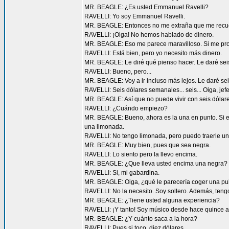
MR. BEAGLE: ¿Es usted Emmanuel Ravelli?
RAVELLI: Yo soy Emmanuel Ravelli.
MR. BEAGLE: Entonces no me extraña que me recuerd
RAVELLI: ¡Oiga! No hemos hablado de dinero.
MR. BEAGLE: Eso me parece maravilloso. Si me prom
RAVELLI: Está bien, pero yo necesito más dinero.
MR. BEAGLE: Le diré qué pienso hacer. Le daré seis
RAVELLI: Bueno, pero...
MR. BEAGLE: Voy a ir incluso más lejos. Le daré sei
RAVELLI: Seis dólares semanales... seis... Oiga, jef
MR. BEAGLE: Así que no puede vivir con seis dólare
RAVELLI: ¿Cuándo empiezo?
MR. BEAGLE: Bueno, ahora es la una en punto. Si em
una limonada.
RAVELLI: No tengo limonada, pero puedo traerle un
MR. BEAGLE: Muy bien, pues que sea negra.
RAVELLI: Lo siento pero la llevo encima.
MR. BEAGLE: ¿Que lleva usted encima una negra?
RAVELLI: Si, mi gabardina.
MR. BEAGLE: Oiga, ¿qué le parecería coger una p
RAVELLI: No la necesito. Soy soltero. Además, teng
MR. BEAGLE: ¿Tiene usted alguna experiencia?
RAVELLI: ¡Y tanto! Soy músico desde hace quince a
MR. BEAGLE: ¿Y cuánto saca a la hora?
RAVELLI: Pues si toco, diez dólares.