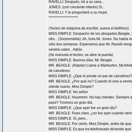
RAVELLI: Después, iré a su casa...
JONES: (con creciente interés) Sí...
RAVELLI: Y le preguntaré a su mujer.
********************
(Tecleo de máquina de escribir; suena el teléfono)
MISS DIMPLE: Despacho de los abogados Beagle, Shy
otro... (Sorprendida). Ah, hola Mr. Jones. No había r
sólo dos semanas. Esperamos que Mr. Ravelli venga a
vendrá usted... Adiós.
(Se reanuda el tecleo; se abre la puerta)
MISS DIMPLE: Buenos días, Mr. Beagle.
MR. BEAGLE: ¡Rápido! Llame a Warburton, McAlliste
de calcetines.
MISS DIMPLE: ¿Que le preste un par de calcetines?
MR. BEAGLE: ¿Por qué no? Cuando él vino a verme 
cliente nuevo, Miss Dimple?
MISS DIMPLE: No señor.
MR. BEAGLE: Huummm. No hay clientes. Siempre qu
pasó? Tuvimos un gran día.
MISS DIMPLE: ¿Que ayer fue un gran día?
MR. BEAGLE: Pues claro, ¿no fue ayer cuando vend
MISS DIMPLE: Sí, pero...
MR. BEAGLE: Por cierto, Miss Dimple, antes de que 
MISS DIMPLE: Es que ha telefoneado diciendo que 