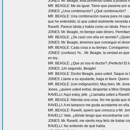
JONES: Mr. Beagle, está poniendo usted a prueba mi
MR. BEAGLE: Me da igual. Tiene que pasarse por aq
JONES: ¿Una combinación? ¿Qué combinación?
MR. BEAGLE: Una combinación nueva para mi caja fue
que he entendido, lo que usted realmente necesita
Ravelli. Parece idiota y habla como un idiota. Pero 
JONES: Mr. Beagle, mi tiempo vale dinero. Permítam
MR. BEAGLE: ¿Se casó con ella en secreto? ¿Quiere
JONES: Mr. Beagle, tenemos que conseguir el divorci
MR. BEAGLE: Cada cosa a su tiempo. Consigamos pr
JONES: (confuso) Yo... Mr. Beagle, la verdad es qu
en ley...
MR. BEAGLE: ¿Que yo soy el doctor? ¡Perfecto! El lun
JONES: ¡Un segundo, Beagle!
MR. BEAGLE: Doctor Beagle, para usted. Saque la l
JONES: Llame a su ayudante, haga el favor. Quiero 
MR. BEAGLE: (con indignación): Muy bien, Mr. Jones. S
Jones, ¿quiere usted entrar, despertar a Miss Dimpl
RAVELLI: Aquí estoy, jefe. ¿Llamaba usted a Ravelli
MR. BEAGLE: Atienda una cosa. No me gusta que du
RAVELLI: A mi tampoco me gusta acostarme en ell
MR. BEAGLE: Ravelli, quiero que conozca a Mr. Jon
RAVELLI: Vale, ¿dónde tengo que encontrarme con 
JONES: Mr. Ravelli, me siento muy feliz de trabar c
RAVELLI: No entiendo de qué habla.