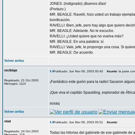
JONES: (indignado) ¡Buenos días!
(Portazo.)
MR. BEAGLE: Ravelli, hizo usted un trabajo ejemplar
bonificación.
RAVELLI: Bien, jefe, pero hay algo que quiero decirl
MR. BEAGLE: Adelante. No le escucho.
RAVELLI: ¿Usted quiere que no vuelva más?
MR. BEAGLE: En una palabra: sí.
RAVELLI: Vale, jefe, le propongo una cosa. Si quie
MR. BEAGLE: De acuerdo.
Volver arriba
reciklaje
Publicado: Jue Nov 06, 2003 00:40
Asunto
: la parte co
Registrado: 21 Oct 2003
¡Fantástico este guión para la radio! Sacaron algunos
Mensajes: 1114
¡Que viva el capitán Spaulding, explorador de África
sosaq
Volver arriba
vlad
Publicado: Jue Nov 06, 2003 00:51
Asunto
:
Registrado: 24 Oct 2003
Todas las hitorias del gabinete de ese gabinete de a
Mensajes: 216