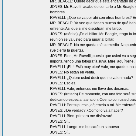
MR. BEAGLE: Quiere decir que está encantado de co
JONES: Mr. Ravelli, acabo de contarle a Mr. Beagle
hombres.
RAVELLI: ¿Que se va por ahí con otros hombres? Eso
MR. BEAGLE: Ya veo que tienen mucho de qué hablar
enfrente. Asi que si me disculpan, me largo.
JONES: (atónito) ¡En el billar! Mr. Beagle, tengo l
reunión se va usted para jugar al billar.
MR. BEAGLE: No me queda más remedio. No puedo jug
(Se cierra la puerta).
JONES: Bien, Mr. Ravelli, puesto que usted va a segu
importa, tengo una fotografía suya. Mire, aquí tiene, 
RAVELLI: ¡Eh! ¡Está muy bien! Vale, me quedo una 
JONES: No estan en venta.
RAVELLI: ¿Quiere usted decir que no valen nada?
JONES: Eso es.
RAVELLI: Vale, entonces me llevo dos docenas.
JONES: (irritado) De momento, con una foto será suf
dedicando especial atención. Cuento con usted par
RAVELLI: Por supuesto, déjemelo a mi. Me enteraré
JONES: ¿De verdad? ¿Cómo lo va a hacer?
RAVELLI: Bien, primero me disfrazaré...
JONES: Sí...
RAVELLI: Luego, me buscaré un sabueso...
JONES: Sí...