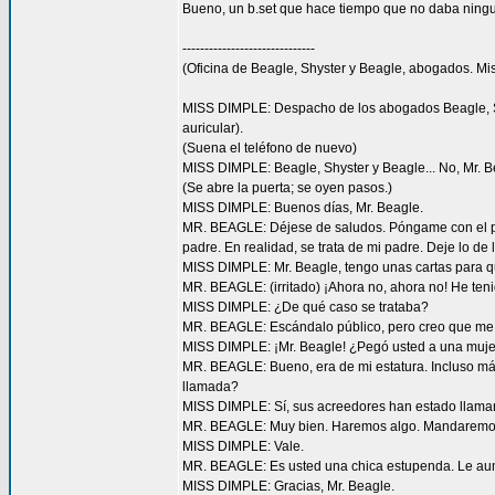
Bueno, un b.set que hace tiempo que no daba ning
------------------------------
(Oficina de Beagle, Shyster y Beagle, abogados. Mis
MISS DIMPLE: Despacho de los abogados Beagle, Shys
auricular).
(Suena el teléfono de nuevo)
MISS DIMPLE: Beagle, Shyster y Beagle... No, Mr. Be
(Se abre la puerta; se oyen pasos.)
MISS DIMPLE: Buenos días, Mr. Beagle.
MR. BEAGLE: Déjese de saludos. Póngame con el pre
padre. En realidad, se trata de mi padre. Deje lo d
MISS DIMPLE: Mr. Beagle, tengo unas cartas para q
MR. BEAGLE: (irritado) ¡Ahora no, ahora no! He ten
MISS DIMPLE: ¿De qué caso se trataba?
MR. BEAGLE: Escándalo público, pero creo que me a
MISS DIMPLE: ¡Mr. Beagle! ¿Pegó usted a una muj
MR. BEAGLE: Bueno, era de mi estatura. Incluso más
llamada?
MISS DIMPLE: Sí, sus acreedores han estado llaman
MR. BEAGLE: Muy bien. Haremos algo. Mandaremos q
MISS DIMPLE: Vale.
MR. BEAGLE: Es usted una chica estupenda. Le aum
MISS DIMPLE: Gracias, Mr. Beagle.