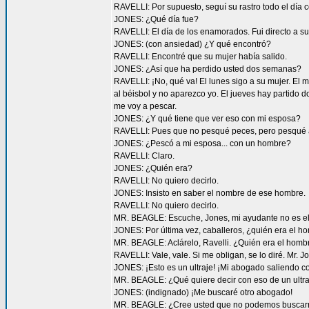
RAVELLI: Por supuesto, seguí su rastro todo el dí
JONES: ¿Qué día fue?
RAVELLI: El día de los enamorados. Fui directo a su
JONES: (con ansiedad) ¿Y qué encontró?
RAVELLI: Encontré que su mujer había salido.
JONES: ¿Así que ha perdido usted dos semanas?
RAVELLI: ¡No, qué va! El lunes sigo a su mujer. El ma
al béisbol y no aparezco yo. El jueves hay partido d
me voy a pescar.
JONES: ¿Y qué tiene que ver eso con mi esposa?
RAVELLI: Pues que no pesqué peces, pero pesqué 
JONES: ¿Pescó a mi esposa... con un hombre?
RAVELLI: Claro.
JONES: ¿Quién era?
RAVELLI: No quiero decirlo.
JONES: Insisto en saber el nombre de ese hombre.
RAVELLI: No quiero decirlo.
MR. BEAGLE: Escuche, Jones, mi ayudante no es el 
JONES: Por última vez, caballeros, ¿quién era el h
MR. BEAGLE: Aclárelo, Ravelli. ¿Quién era el homb
RAVELLI: Vale, vale. Si me obligan, se lo diré. Mr. 
JONES: ¡Esto es un ultraje! ¡Mi abogado saliendo c
MR. BEAGLE: ¿Qué quiere decir con eso de un ultra
JONES: (indignado) ¡Me buscaré otro abogado!
MR. BEAGLE: ¿Cree usted que no podemos buscarno