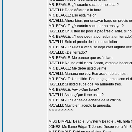
MR. BEAGLE: ¿Y cuánto saca por no tocar?
RAVELLI: Doce dólares a la hora.
MR. BEAGLE: Eso está mejor.
RAVELLI: Ahora bien, por ensayar hago un precio esp
MR. BEAGLE: ¿Y cuánto saca por no ensayar?
RAVELLI: Oh, usted no podría pagárselo. Mire, si no 
MR. BEAGLE: ¿Y qué pediría por subir a un terrado
RAVELLI: Sólo el precio de la consumición.
MR. BEAGLE: Pues a ver si se deja caer alguna vez
RAVELLI: ¿Del terrado?
MR. BEAGLE: Me parece que está claro.
RAVELLI: No, no está claro. Ahora, vamos a hacer cu
MR. BEAGLE: Me debe usted veinte.
RAVELLI: Mañana me voy. Eso asciende a unos...
MR. BEAGLE: Un millón. Pero no juguemos con el din
RAVELLI: Si usted sube dos, yo aumento tres.
MR. BEAGLE: Voy. ¿Qué tiene?
RAVELLI: Ases. ¿Qué tiene usted?
MR. BEAGLE: Ganas de echarle de la oficina.
RAVELLI: Muy bien, acepto la apuesta.
*****************
MISS DIMPLE: Beagle, Shyster y Beagle... Ah, hola 
JONES: Me llamo Edgar T. Jones. Deseo ver a Mr. B