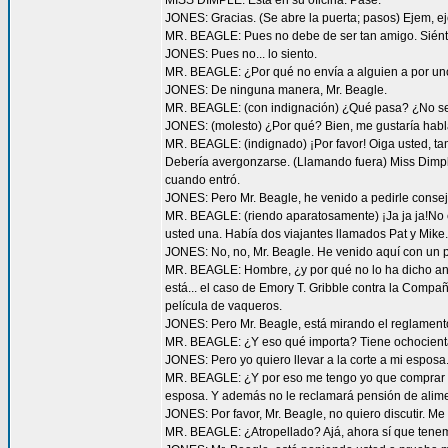
MISS DIMPLE: Está en su oficina. Pase.
JONES: Gracias. (Se abre la puerta; pasos) Ejem, e
MR. BEAGLE: Pues no debe de ser tan amigo. Siént
JONES: Pues no... lo siento.
MR. BEAGLE: ¿Por qué no envía a alguien a por unos
JONES: De ninguna manera, Mr. Beagle.
MR. BEAGLE: (con indignación) ¿Qué pasa? ¿No se 
JONES: (molesto) ¿Por qué? Bien, me gustaría habl
MR. BEAGLE: (indignado) ¡Por favor! Oiga usted, t
Debería avergonzarse. (Llamando fuera) Miss Dimple,
cuando entró.
JONES: Pero Mr. Beagle, he venido a pedirle consej
MR. BEAGLE: (riendo aparatosamente) ¡Ja ja ja!No e
usted una. Había dos viajantes llamados Pat y Mike.
JONES: No, no, Mr. Beagle. He venido aquí con un 
MR. BEAGLE: Hombre, ¿y por qué no lo ha dicho ante
está... el caso de Emory T. Gribble contra la Comp
película de vaqueros.
JONES: Pero Mr. Beagle, está mirando el reglamento 
MR. BEAGLE: ¿Y eso qué importa? Tiene ochocientas 
JONES: Pero yo quiero llevar a la corte a mi esposa
MR. BEAGLE: ¿Y por eso me tengo yo que comprar otro
esposa. Y además no le reclamará pensión de alim
JONES: Por favor, Mr. Beagle, no quiero discutir. Me
MR. BEAGLE: ¿Atropellado? Ajá, ahora sí que tenemo