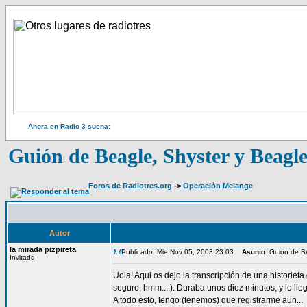
Ahora en Radio 3 suena:
Guión de Beagle, Shyster y Beagl
Foros de Radiotres.org
->
Operación Melange
Autor
la mirada pizpireta
Publicado: Mie Nov 05, 2003 23:03
Asunto
: Guión de B
Invitado
Uola! Aqui os dejo la transcripción de una historie
seguro, hmm....). Duraba unos diez minutos, y lo ll
A todo esto, tengo (tenemos) que registrarme aun...