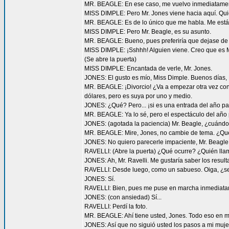
MR. BEAGLE: En ese caso, me vuelvo inmediatamente 
MISS DIMPLE: Pero Mr. Jones viene hacia aquí. Quie
MR. BEAGLE: Es de lo único que me habla. Me está
MISS DIMPLE: Pero Mr. Beagle, es su asunto.
MR. BEAGLE: Bueno, pues preferiría que dejase de 
MISS DIMPLE: ¡Sshhh! Alguien viene. Creo que es M
(Se abre la puerta)
MISS DIMPLE: Encantada de verle, Mr. Jones.
JONES: El gusto es mío, Miss Dimple. Buenos días, M
MR. BEAGLE: ¡Divorcio! ¿Va a empezar otra vez co
dólares, pero es suya por uno y medio.
JONES: ¿Qué? Pero... ¡si es una entrada del año p
MR. BEAGLE: Ya lo sé, pero el espectáculo del año 
JONES: (agotada la paciencia) Mr. Beagle, ¿cuándo 
MR. BEAGLE: Mire, Jones, no cambie de tema. ¿Qu
JONES: No quiero parecerle impaciente, Mr. Beagle,
RAVELLI: (Abre la puerta) ¿Qué ocurre? ¿Quién lla
JONES: Ah, Mr. Ravelli. Me gustaría saber los resul
RAVELLI: Desde luego, como un sabueso. Oiga, ¿se
JONES: Sí.
RAVELLI: Bien, pues me puse en marcha inmediatam
JONES: (con ansiedad) Sí...
RAVELLI: Perdí la foto.
MR. BEAGLE: Ahí tiene usted, Jones. Todo eso en 
JONES: Así que no siguió usted los pasos a mi muje