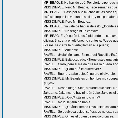
MR. BEAGLE: No hay de qué. Por cierto, ¿por qué n
MISS DIMPLE: Pero Mr. Beagle, hace semanas que no
MR. BEAGLE: Paso por alto muchas de las cosas que
está sin fregar, las ventanas sucias, y mis pantalone
MISS DIMPLE: Pero Mr. Beagle...
MR. BEAGLE: Ya vale de hablar de esto. ¿Dónde es
MISS DIMPLE: No tengo ni un centavo.
MR. BEAGLE: ¿Y quién le está pidiendo un centavo? S
oficina. Si suena el teléfono, no conteste. Puede 
(Pasos; se cierra la puerta; llaman a la puerta)
MISS DIMPLE: Adelante.
RAVELLI: ¡Hola! Me llamo Emmanuel Ravelli. ¿Está 
MISS DIMPLE: Está ocupado. ¿Tiene usted una tarj
RAVELLI: Claro, pero si me da otra me la quedo enca
MISS DIMPLE: ¿Para qué le quiere ver?
RAVELLI: Bueno, ¿sabe usted?, quiero el divorcio.
MISS DIMPLE: Mr. Beagle es un hombre muy ocupado.
¿Hijos?
RAVELLI: Desde luego. Seis, o puede que sieta. No s
Jake... no, Jake no, no hay ningún Jake. Jake es el 
MISS DIMPLE: ¿Otro? ¿Es niño o niña?
RAVELLI: No lo sé; aún no habla.
MISS DIMPLE: ¿Cuánto tiempo lleva usted casado?
RAVELLI: Se equivoca usted, señora, yo no estoy c
MISS DIMPLE: Oh, es él quien desea divorciarse.