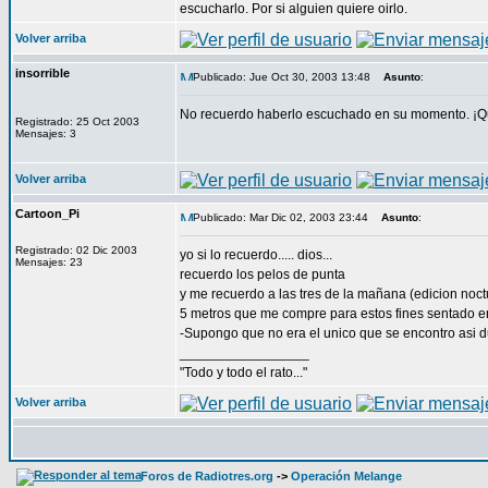
escucharlo. Por si alguien quiere oirlo.
Volver arriba
insorrible
Publicado: Jue Oct 30, 2003 13:48
Asunto
:
No recuerdo haberlo escuchado en su momento. ¡Qué
Registrado: 25 Oct 2003
Mensajes: 3
Volver arriba
Cartoon_Pi
Publicado: Mar Dic 02, 2003 23:44
Asunto
:
Registrado: 02 Dic 2003
yo si lo recuerdo..... dios...
Mensajes: 23
recuerdo los pelos de punta
y me recuerdo a las tres de la mañana (edicion noc
5 metros que me compre para estos fines sentado e
-Supongo que no era el unico que se encontro asi d
_________________
"Todo y todo el rato..."
Volver arriba
Foros de Radiotres.org
->
Operación Melange