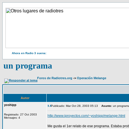
Ahora en Radio 3 suena:
un programa
Foros de Radiotres.org
->
Operación Melange
Autor
yoshipp
Publicado: Mar Oct 28, 2003 05:13
Asunto
: un program
Registrado: 27 Oct 2003
http://www.iproyectos.com/~yoshipp/melange.html
Mensajes: 4
Me gusta el 1er relato de ese programa. Estaba pr