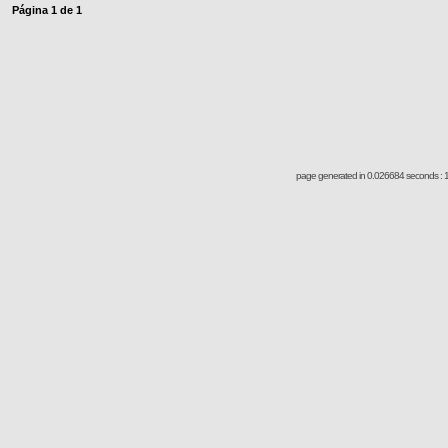
Página
1
de
1
page generated in 0.026684 seconds : 1